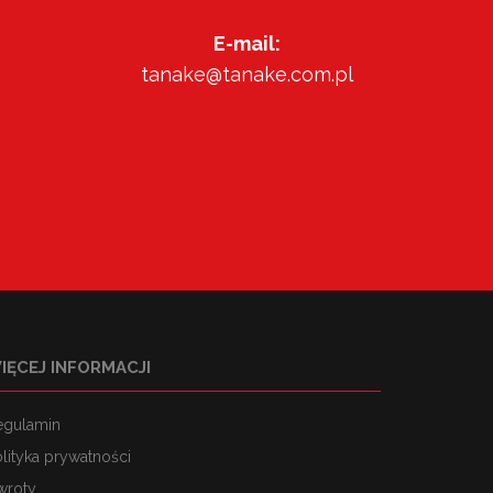
E-mail:
tanake@tanake.com.pl
IĘCEJ INFORMACJI
egulamin
lityka prywatności
wroty