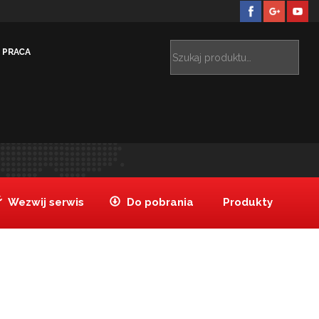
PRACA
 pizzy drewniana 41×43 cm, dł. całk. 91 c
Łopata do
>
pizzy drewniana 41×43 cm
Wezwij serwis
Do pobrania
Produkty