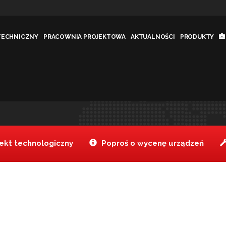
TECHNICZNY
PRACOWNIA PROJEKTOWA
AKTUALNOŚCI
PRODUKTY
a 41×43 cm
Tanake
Produkty
Łopata do
>
>
kt technologiczny
Poproś o wycenę urządzeń