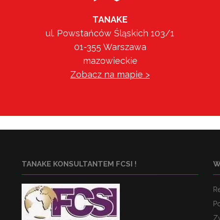
TANAKE
ul. Powstańców Śląskich 103/1
01-355 Warszawa
mazowieckie
Zobacz na mapie >
TANAKE KONSULTANTEM FCSI !
W
R
Po
Z