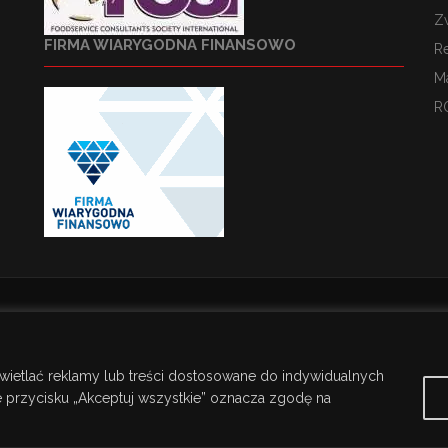
Z
FIRMA WIARYGODNA FINANSOWO
R
M
R
wietlać reklamy lub treści dostosowane do indywidualnych
ie przycisku „Akceptuj wszystkie” oznacza zgodę na