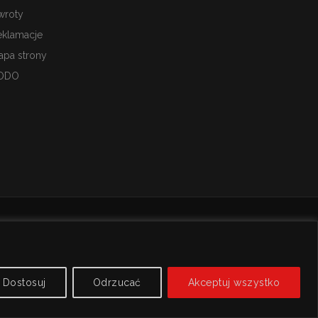
wroty
eklamacje
apa strony
ODO
Dostosuj
Odrzucać
Akceptuj wszystko