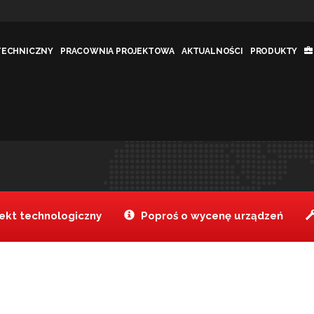
TECHNICZNY
PRACOWNIA PROJEKTOWA
AKTUALNOŚCI
PRODUKTY
rednicy 165-
Tanake
Produkty
Pierścień 
>
>
kt technologiczny
Poproś o wycenę urządzeń