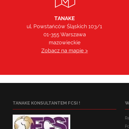
TANAKE
ul. Powstańców Śląskich 103/1
01-355 Warszawa
mazowieckie
Zobacz na mapie >
TANAKE KONSULTANTEM FCSI !
W
R
Po