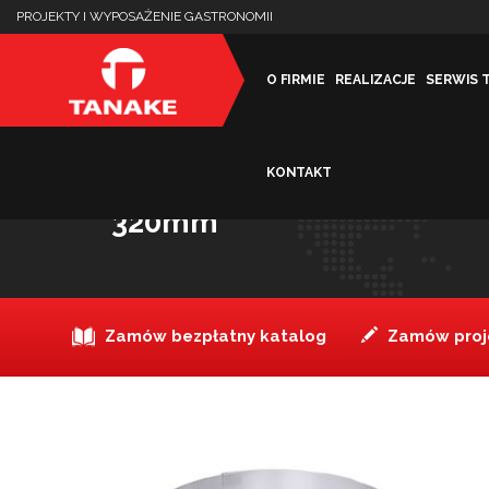
PROJEKTY I WYPOSAŻENIE GASTRONOMII
O FIRMIE
REALIZACJE
SERWIS 
KONTAKT
Pierścień o regulowanej ś
320mm
Zamów bezpłatny katalog
Zamów proje