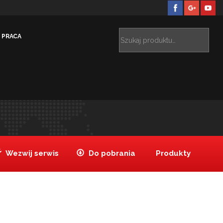
PRACA
o regulowanej średnicy 165-320mm, h. 85
Pierścień o
>
regulowanej średnicy 165-320mm
Wezwij serwis
Do pobrania
Produkty