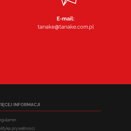
E-mail:
tanake@tanake.com.pl
IĘCEJ INFORMACJI
egulamin
lityka prywatności