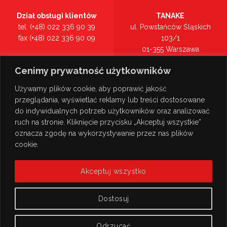
Dział obsługi klientów
TANAKE
tel. (+48) 022 336 90 39
ul. Powstańców Śląskich
fax (+48) 022 336 90 09
103/1
01-355 Warszawa
Recepcja
mazowieckie
Cenimy prywatność użytkowników
tel. (+48) 022 336 90 00
Zobacz na mapie >
Używamy plików cookie, aby poprawić jakość
przeglądania, wyświetlać reklamy lub treści dostosowane
do indywidualnych potrzeb użytkowników oraz analizować
ruch na stronie. Kliknięcie przycisku „Akceptuj wszystkie”
oznacza zgodę na wykorzystywanie przez nas plików
cookie.
Akceptuj wszystko
Dostosuj
Odrzucać