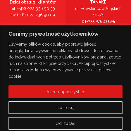
Dział obsługi klientów
TANAKE
tel. (+48) 022 336 90 39
ul. Powstańców Śląskich
fax (+48) 022 336 90 09
103/1
01-355 Warszawa
Recepcja
mazowieckie
Cenimy prywatność użytkowników
tel. (+48) 022 336 90 00
Zobacz na mapie >
Używamy plików cookie, aby poprawić jakość
przeglądania, wyświetlać reklamy lub treści dostosowane
do indywidualnych potrzeb użytkowników oraz analizować
ruch na stronie. Kliknięcie przycisku „Akceptuj wszystkie”
oznacza zgodę na wykorzystywanie przez nas plików
cookie.
Akceptuj wszystko
Dostosuj
Odrzucać
© Copyright 2026
TANAKE