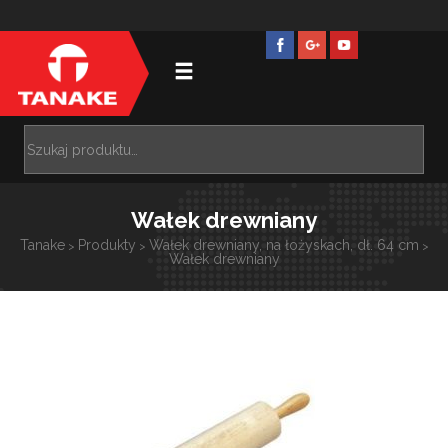
Wałek drewniany
Tanake
Produkty
Wałek drewniany, na łożyskach, dł. 64 cm
>
>
>
Wałek drewniany