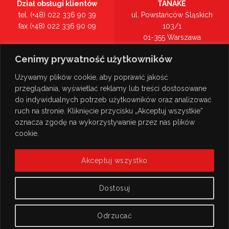
Dział obsługi klientów
TANAKE
tel. (+48) 022 336 90 39
ul. Powstańców Śląskich
fax (+48) 022 336 90 09
103/1
01-355 Warszawa
Recepcja
mazowieckie
Cenimy prywatność użytkowników
tel. (+48) 022 336 90 00
Zobacz na mapie >
Używamy plików cookie, aby poprawić jakość
przeglądania, wyświetlać reklamy lub treści dostosowane
do indywidualnych potrzeb użytkowników oraz analizować
ruch na stronie. Kliknięcie przycisku „Akceptuj wszystkie”
oznacza zgodę na wykorzystywanie przez nas plików
cookie.
Akceptuj wszystko
Dostosuj
Odrzucać
© Copyright 2026
TANAKE