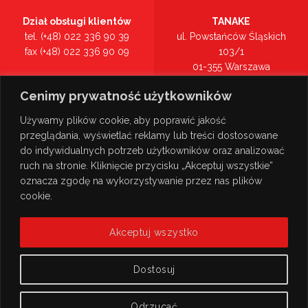
Dział obsługi klientów
TANAKE
tel. (+48) 022 336 90 39
ul. Powstańców Śląskich
fax (+48) 022 336 90 09
103/1
01-355 Warszawa
Recepcja
mazowieckie
Cenimy prywatność użytkowników
tel. (+48) 022 336 90 00
Zobacz na mapie >
Używamy plików cookie, aby poprawić jakość
przeglądania, wyświetlać reklamy lub treści dostosowane
do indywidualnych potrzeb użytkowników oraz analizować
ruch na stronie. Kliknięcie przycisku „Akceptuj wszystkie”
oznacza zgodę na wykorzystywanie przez nas plików
cookie.
Akceptuj wszystko
Dostosuj
Odrzucać