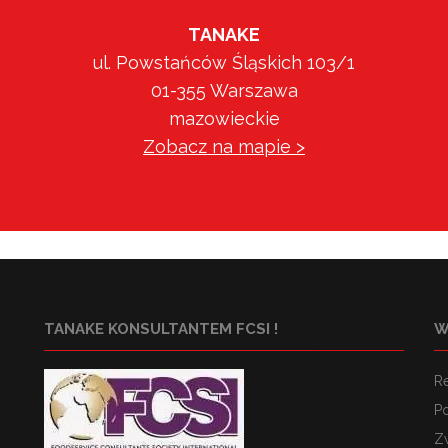
TANAKE
ul. Powstańców Śląskich 103/1
01-355 Warszawa
mazowieckie
Zobacz na mapie >
TANAKE KONSULTANTEM FCSI !
W
R
Po
Z