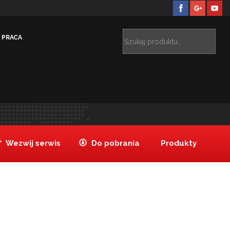
PRACA
Worek cukierniczy 40 cm
Worek cukierniczy 40 cm
>
Wezwij serwis
Do pobrania
Produkty