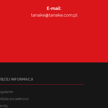
E-mail:
tanake@tanake.com.pl
IĘCEJ INFORMACJI
egulamin
lityka prywatności
wroty