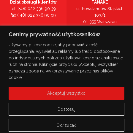
Dział obsługi klientów
TANAKE
tel. (+48) 022 336 90 39
ul. Powstańców Śląskich
fax (+48) 022 336 90 09
103/1
01-355 Warszawa
Recepcja
mazowieckie
Cenimy prywatność użytkowników
tel. (+48) 022 336 90 00
Zobacz na mapie >
Używamy plików cookie, aby poprawić jakość
przeglądania, wyświetlać reklamy lub treści dostosowane
do indywidualnych potrzeb użytkowników oraz analizować
ruch na stronie. Kliknięcie przycisku „Akceptuj wszystkie”
oznacza zgodę na wykorzystywanie przez nas plików
cookie.
Akceptuj wszystko
Dostosuj
Odrzucać
© Copyright 2026
TANAKE