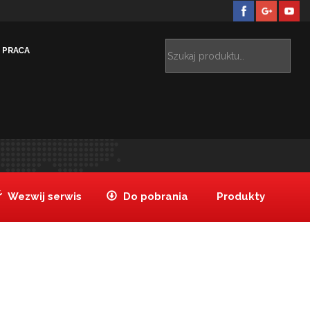
PRACA
przyprawowy 2-częściowy
Zestaw przyprawowy 2-
>
częściowy
Wezwij serwis
Do pobrania
Produkty