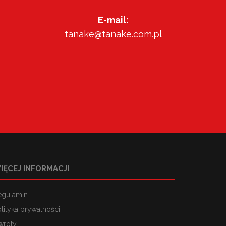
E-mail:
tanake@tanake.com.pl
IĘCEJ INFORMACJI
egulamin
lityka prywatności
wroty