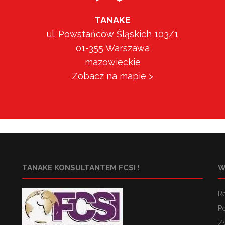
TANAKE
ul. Powstańców Śląskich 103/1
01-355 Warszawa
mazowieckie
Zobacz na mapie >
TANAKE KONSULTANTEM FCSI !
W
R
Po
Z