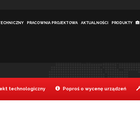
TECHNICZNY
PRACOWNIA PROJEKTOWA
AKTUALNOŚCI
PRODUKTY
ęściowy
Tanake
Produkty
Zestaw 
>
>
kt technologiczny
Poproś o wycenę urządzeń