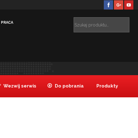
PRACA
Szpatułka gumowa 41 cm
Szpatułka gumowa 41 cm
>
>
Wezwij serwis
Do pobrania
Produkty