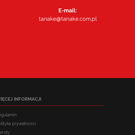
E-mail:
tanake@tanake.com.pl
IĘCEJ INFORMACJI
egulamin
lityka prywatności
wroty