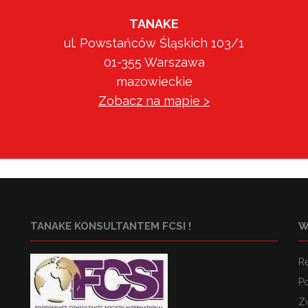
TANAKE
ul. Powstańców Śląskich 103/1
01-355 Warszawa
mazowieckie
Zobacz na mapie >
TANAKE KONSULTANTEM FCSI !
W
R
Po
Z