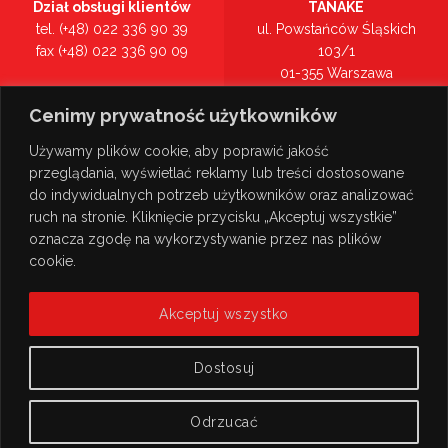
Dział obsługi klientów
TANAKE
tel. (+48) 022 336 90 39
ul. Powstańców Śląskich
fax (+48) 022 336 90 09
103/1
01-355 Warszawa
Recepcja
mazowieckie
Cenimy prywatność użytkowników
tel. (+48) 022 336 90 00
Zobacz na mapie >
Używamy plików cookie, aby poprawić jakość
przeglądania, wyświetlać reklamy lub treści dostosowane
do indywidualnych potrzeb użytkowników oraz analizować
ruch na stronie. Kliknięcie przycisku „Akceptuj wszystkie”
oznacza zgodę na wykorzystywanie przez nas plików
cookie.
Akceptuj wszystko
Dostosuj
Odrzucać
© Copyright 2026
TANAKE