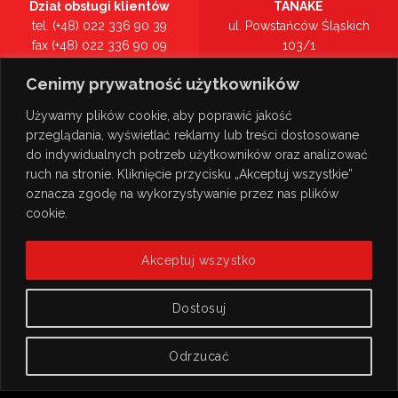
Dział obsługi klientów
TANAKE
tel. (+48) 022 336 90 39
ul. Powstańców Śląskich
fax (+48) 022 336 90 09
103/1
01-355 Warszawa
Cenimy prywatność użytkowników
Recepcja
mazowieckie
tel. (+48) 022 336 90 00
Zobacz na mapie >
Używamy plików cookie, aby poprawić jakość
przeglądania, wyświetlać reklamy lub treści dostosowane
do indywidualnych potrzeb użytkowników oraz analizować
ruch na stronie. Kliknięcie przycisku „Akceptuj wszystkie”
oznacza zgodę na wykorzystywanie przez nas plików
cookie.
Akceptuj wszystko
Dostosuj
Odrzucać
© Copyright 2026
TANAKE