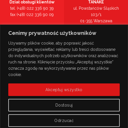
Dział obsługi klientów
TANAKE
tel. (+48) 022 336 90 39
ul. Powstańców Śląskich
fax (+48) 022 336 90 09
103/1
01-355 Warszawa
Recepcja
mazowieckie
Cenimy prywatność użytkowników
tel. (+48) 022 336 90 00
Zobacz na mapie >
Używamy plików cookie, aby poprawić jakość
przeglądania, wyświetlać reklamy lub treści dostosowane
do indywidualnych potrzeb użytkowników oraz analizować
ruch na stronie. Kliknięcie przycisku „Akceptuj wszystkie”
oznacza zgodę na wykorzystywanie przez nas plików
cookie.
Akceptuj wszystko
Dostosuj
Odrzucać
© Copyright 2026
TANAKE